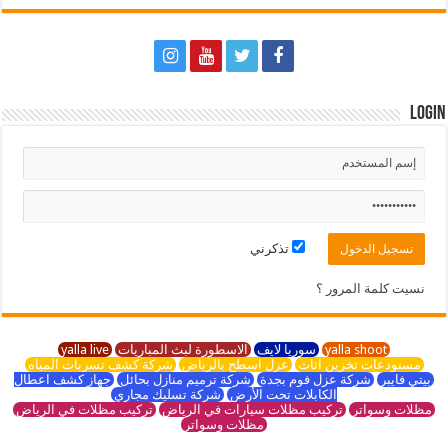
Login
تذكرني
نسيت كلمة المرور ؟
yalla shoot
سوريا لايف
الاسطورة لبث المباريات
yalla live
مستودعات تخزين اثاث
عزل اسطح بالرياض
شركة كشف تسربات المياه
بيتي فايبر
شركة عزل فوم بجدة
شركة ترميم منازل بحائل
جهاز كشف اعطال
الكابلات تحت الأرض
شركة تسليك مجاري
مظلات وسواتر
تركيب مظلات سيارات في الرياض
تركيب مظلات في الرياض
مظلات وسواتر