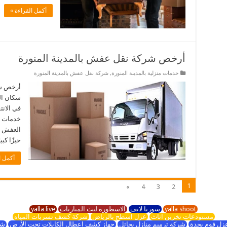
أكمل القراءة »
أرخص شركة نقل عفش بالمدينة المنورة
خدمات منزلية بالمدينة المنورة
,
شركة نقل عفش بالمدينة المنورة
أرخص شر
سكان ال
في الانت
خدمات ش
العفش من
حيزًا كب
أكمل ا
1
»
4
3
2
yalla shoot
سوريا لايف
الاسطورة لبث المباريات
yalla live
مستودعات تخزين اثاث
عزل اسطح بالرياض
شركة كشف تسربات المياه
زل فوم بجدة
شركة ترميم منازل بحائل
جهاز كشف اعطال الكابلات تحت الأرض
شر