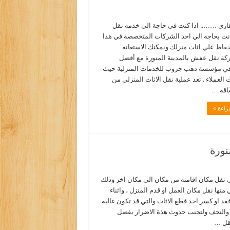
اري …….. اذا كنت في حاجة الي خدمه نقل
ت بحاجة الي احد الشركات المتخصصة في هذا
حفاظ علي اثاث منزلك ويمكنك الاستعانه
ة نقل عفش بالمدينة المنورة مع أفضل
وهي مؤسسة دهب جروب للخدمات المنزلية حيث
 العملاء . تعد عملية نقل الاثاث المنزلي من
شاقة …
راءة »
نورة
ي نقل مكان اقامته من مكان الي مكان اخر وذلك
 منها نقل مكان العمل او قدم المنزل ، واثناء
فقد او كسر احد قطع الاثاث والتي قد تكون غالية
ت والنجف ولتجنب حدوث هذة الاضرار يفضل
نقل …