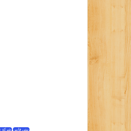
بيتي فايبر
شركة ع