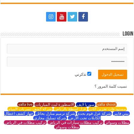
Login
تذكرني
نسيت كلمة المرور ؟
yalla shoot
سوريا لايف
الاسطورة لبث المباريات
yalla live
مستودعات تخزين اثاث
عزل اسطح بالرياض
شركة كشف تسربات المياه
بيتي فايبر
شركة عزل فوم بجدة
شركة ترميم منازل بحائل
جهاز كشف اعطال
الكابلات تحت الأرض
شركة تسليك مجاري
مظلات وسواتر
تركيب مظلات سيارات في الرياض
تركيب مظلات في الرياض
مظلات وسواتر