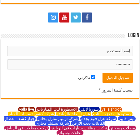
Login
تذكرني
نسيت كلمة المرور ؟
yalla shoot
سوريا لايف
الاسطورة لبث المباريات
yalla live
مستودعات تخزين اثاث
عزل اسطح بالرياض
شركة كشف تسربات المياه
بيتي فايبر
شركة عزل فوم بجدة
شركة ترميم منازل بحائل
جهاز كشف اعطال
الكابلات تحت الأرض
شركة تسليك مجاري
مظلات وسواتر
تركيب مظلات سيارات في الرياض
تركيب مظلات في الرياض
مظلات وسواتر