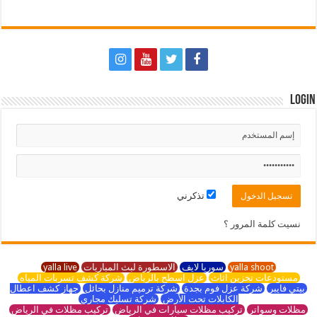
Login
تذكرني
نسيت كلمة المرور ؟
yalla shoot
سوريا لايف
الاسطورة لبث المباريات
yalla live
مستودعات تخزين اثاث
عزل اسطح بالرياض
شركة كشف تسربات المياه
بيتي فايبر
شركة عزل فوم بجدة
شركة ترميم منازل بحائل
جهاز كشف اعطال
الكابلات تحت الأرض
شركة تسليك مجاري
مظلات وسواتر
تركيب مظلات سيارات في الرياض
تركيب مظلات في الرياض