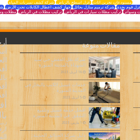
مستودعات تخزين اثاث
عزل اسطح بالرياض
شركة كشف تسربات المياه
زل فوم بجدة
شركة ترميم منازل بحائل
جهاز كشف اعطال الكابلات تحت الأرض
شر
 وسواتر
تركيب مظلات سيارات في الرياض
تركيب مظلات في الرياض
مظلات وس
أر
مقالات منوعة
أسع
ال
شركة نقل العفش حي سيد
الشهداء بالمدينة المنورة
أف
16 أبريل، 2023
بال
أفض
خدمات غسيل الكنب بالبخار في
المدينة المنورة
أف
5 أبريل، 2023
أف
أفضل خدمة غسيل وتلميع
با
الشقق في المدينة المنورة
1 مارس، 2023
ارخص 
ارق
دليل شركة الحدائق الحديثة:
الم