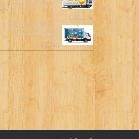
عملائنا عند نقل العفش من
مكان إلى آخر؟ حصري لمؤسس
دهب جروب
7 أبريل، 2023
شركة نقل أثاث فى المدينة
المنورة بالفك والتغليف
والتركيب
8 أبريل، 2023