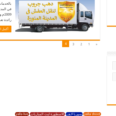
بالخدمات
في المدي
009
رائدة تع
أكمل ال
4
3
2
1
«
yalla shoot
سوريا لايف
الاسطورة لبث المباريات
yalla live