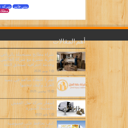
بيتي فايبر
شركة ع
مظلات
أهم المقالات
شراء مطابخ مستعملة بالرياض..
تجربة مميزة مع شركة العالمي
وخدمة احترافية تستحق الثقة
1 يونيو، 2026
أهم 5 أخطاء شائعة في تنفيذ
العزل وكيف تتجنبها
15 نوفمبر، 2025
اسعار شركة نقل العفش
بالمدينة المنورة
1 مايو، 2023
كيف نحافظ على خصوصية