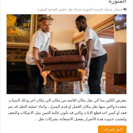
المنورة
خدمات منزلية بالمدينة المنورة
,
شركة نقل عفش بالمدينة المنورة
يتعرض الكثير منا الي نقل مكان اقامته من مكان الي مكان اخر وذلك لاسباب
متعددة والتي منها نقل مكان العمل او قدم المنزل ، واثناء عملية النقل قد يتم
فقد او كسر احد قطع الاثاث والتي قد تكون غالية الثمن مثل الانتيكات والنجف
ولتجنب حدوث هذة الاضرار يفضل الاستعانه بشركات نقل …
أكمل القراءة »