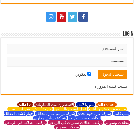
Login
تذكرني
نسيت كلمة المرور ؟
yalla shoot
سوريا لايف
الاسطورة لبث المباريات
yalla live
مستودعات تخزين اثاث
عزل اسطح بالرياض
شركة كشف تسربات المياه
بيتي فايبر
شركة عزل فوم بجدة
شركة ترميم منازل بحائل
جهاز كشف اعطال
الكابلات تحت الأرض
شركة تسليك مجاري
مظلات وسواتر
تركيب مظلات سيارات في الرياض
تركيب مظلات في الرياض
مظلات وسواتر