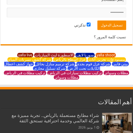
تذكرني
نسيت كلمة المرور ؟
yalla shoot
سوريا لايف
الاسطورة لبث المباريات
yalla live
مستودعات تخزين اثاث
عزل اسطح بالرياض
شركة كشف تسربات المياه
بيتي فايبر
شركة عزل فوم بجدة
شركة ترميم منازل بحائل
جهاز كشف اعطال
الكابلات تحت الأرض
شركة تسليك مجاري
مظلات وسواتر
تركيب مظلات سيارات في الرياض
تركيب مظلات في الرياض
مظلات وسواتر
أهم المقالات
شراء مطابخ مستعملة بالرياض.. تجربة مميزة مع
شركة العالمي وخدمة احترافية تستحق الثقة
1 يونيو، 2026