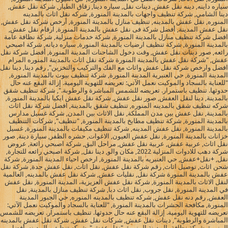
سياره داينه, دينه نقل عفش, دينات نقل, سياره دينا, زقاق الطيار, شركة نقل عفش,
دينا الشامي, شركة تنظيف واجهات بالمدينة المنورة, شركه نقل اثاث بالمدينه
المنوره, نقل عفش بالمدينه, تنظيف منازل بالمدينة المنورة, أرخص شركة نقل عفش,
نقل عفش المدينة, أفضل شركة فى نقل عفش بالمدينة المنورة, ارقام نقل عفش,
افضل شركة تنظيف منازل بالمدينة المنورة, شركة خدمات منزلية, شركة نظافة عامة
بالمدينة المنورة, شركة تنظيف ارضيات بالمدينة المنورة, سياره ديانه, شركة اصبحي
رائعه, صور دينات نقل عفش, وقت دخول الشاحنات المدينة المنورة, أفضل شركة نقل
عفش, "شركة نقل عفش بالمدينة المنورة شركة نقل اثاث بالمدينة المنوره المرام
افضل وارخص شركة نقل عفش واثاث مع الفك والتركيب والتخزين", رقم دينا, دينا نقل
المدينة المنورة, حي العنبرية المدينة المنورة, شركة تنظيف بيوت بالمدينة المنورة,
"للعناية بالسجاد والموكيت نعمل الآتي: تعريضه للتهوية اليومية. إزالة البقع عنه حال
حدوثها. تنظيف باستمرار. تعريضه للشمس المباشرة والرطوبة.", شركة تنظيف شقق
بالمدينة, دينا لنقل العفش, صور نقل عفش, شركة نقل عفش ايكيا بالمدينة المنورة,
شركه تنظيف شقق بالمدينه المنوره, تنظيف شقق بالمدينة, افضل شركة نقل اثاث
بالمدينة, نقل عفش بين مدن المملكة, نقل الاثاث بين المدن, شركة غسيل مدارس
بالمدينة المنورة, شركة تنظيف مطابخ بالمدينة المنورة, "تنظيف", شركات التنظيف
بالمدينة المنورة, نقل عفش المدينه, شركة تنظيف مكيفات بالمدينة المنورة, غسيل
خزانات بالمدينة المنورة, نقل عفش العيون, الاغوات, حشره الظفر, سيارة دينة, صور
نقل اثاث, عربية عفش, عربية نقل عفش, مراحل البق, شركة اصبحي رائعة, عروض
شركة دهب للادوات المنزلية 2022, مكان والو, دينا نقل, شركة اصبحي رائعه للتجارة,
نقل, +نقل+عفش, حي العنبريه بالمدينة المنورة, ارخص احياء المدينة المنورة, شركة
شحن اثاث, توصيل اثاث, رقم شركة نقل عفش, نقل اثاث, نقل عفش جدة, شركة نقل
عفش بالمدينة المنورة شركة نقل, نقليات عفش, شركة نقل عفش بالمدينه, العالمية
لنقل الاثاث بالمدينة المنورة, شركة نقل عفش العزيزية، المدينة المنورة, نقل عفش
في المدينة المنورة, نقل جروب, نقل اثاث دبا, شركة تنظيف منازل بالمدينة, نقل
العفش, رقم دنه نقل عفش, شركه تنظيف بالمدينه المنوره, حي الجبور المدينة
المنورة, مكافحة الحشرات بالمدينة المنورة, "للعناية بالسجاد والموكيت نعمل الآتي:
تعريضه للتهوية اليومية. إزالة البقع عنه حال حدوثها. تنظيف باستمرار. تعريضه للشمس
المباشرة والرطوبة", دينات نقل عفش, شركات نقل عفش, شركة نقل عفش بالمدينه
المنورة, شركة نظافة بالمدينة المنورة, "نقل عفش", شركه تنظيف بالمدينه, أفضل