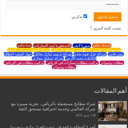
تذكرني
نسيت كلمة المرور ؟
yalla shoot
سوريا لايف
الاسطورة لبث المباريات
yalla live
مستودعات تخزين اثاث
عزل اسطح بالرياض
شركة كشف تسربات المياه
بيتي فايبر
شركة عزل فوم بجدة
شركة ترميم منازل بحائل
جهاز كشف اعطال
الكابلات تحت الأرض
شركة تسليك مجاري
مظلات وسواتر
تركيب مظلات سيارات في الرياض
تركيب مظلات في الرياض
مظلات وسواتر
أهم المقالات
شراء مطابخ مستعملة بالرياض.. تجربة مميزة مع
شركة العالمي وخدمة احترافية تستحق الثقة
1 يونيو، 2026
أهم 5 أخطاء شائعة في تنفيذ العزل وكيف تتجنبها