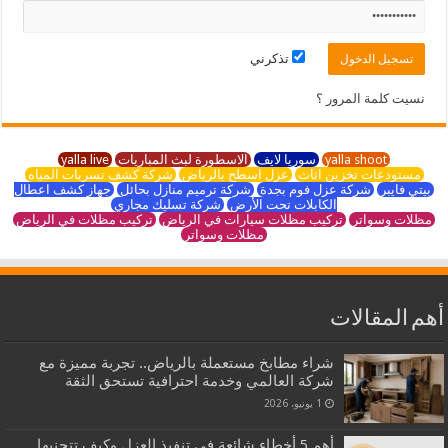
تذكرني
نسيت كلمة المرور ؟
yalla shoot
سوريا لايف
الاسطورة لبث المباريات
yalla live
مستودعات تخزين اثاث
عزل اسطح بالرياض
شركة كشف تسربات المياه
بيتي فايبر
شركة عزل فوم بجدة
شركة ترميم منازل بحائل
جهاز كشف اعطال
الكابلات تحت الأرض
شركة تسليك مجاري
مظلات وسواتر
تركيب مظلات سيارات في الرياض
تركيب مظلات في الرياض
مظلات وسواتر
أهم المقالات
شراء مطابخ مستعملة بالرياض.. تجربة مميزة مع
شركة العالمي وخدمة احترافية تستحق الثقة
1 يونيو، 2026
أهم 5 أخطاء شائعة في تنفيذ العزل وكيف تتجنبها