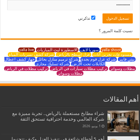
تذكرني
نسيت كلمة المرور ؟
yalla shoot
سوريا لايف
الاسطورة لبث المباريات
yalla live
مستودعات تخزين اثاث
عزل اسطح بالرياض
شركة كشف تسربات المياه
بيتي فايبر
شركة عزل فوم بجدة
شركة ترميم منازل بحائل
جهاز كشف اعطال
الكابلات تحت الأرض
شركة تسليك مجاري
مظلات وسواتر
تركيب مظلات سيارات في الرياض
تركيب مظلات في الرياض
مظلات وسواتر
أهم المقالات
شراء مطابخ مستعملة بالرياض.. تجربة مميزة مع
شركة العالمي وخدمة احترافية تستحق الثقة
1 يونيو، 2026
أهم 5 أخطاء شائعة في تنفيذ العزل وكيف تتجنبها