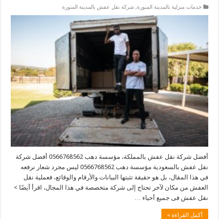
خدمات منزلية بالمدينة المنورة
,
شركة نقل عفش بالمدينة المنورة
أفضل شركة نقل عفش بالمملكة، مؤسسة دهب 0566768562 أفضل شركة
نقل عفش بالسعودية مؤسسة دهب 0566768562 ليس مجرد شعار نرفعه
في هذا المقال، بل هو حقيقة تثبتها البيانات والأرقام والوقائع، فعملية نقل
العفش من مكان لآخر تحتاج إلى شركة متخصصة في هذا المجال، اقرأ أيضًا >
نقل عفش فى جميع أحياء …
أكمل القراءة »