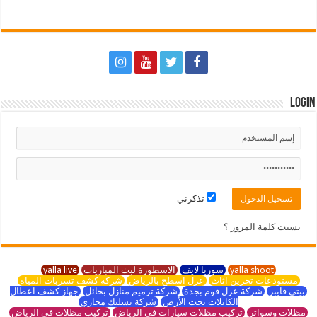
Login
تذكرني
نسيت كلمة المرور ؟
yalla shoot
سوريا لايف
الاسطورة لبث المباريات
yalla live
مستودعات تخزين اثاث
عزل اسطح بالرياض
شركة كشف تسربات المياه
بيتي فايبر
شركة عزل فوم بجدة
شركة ترميم منازل بحائل
جهاز كشف اعطال
الكابلات تحت الأرض
شركة تسليك مجاري
مظلات وسواتر
تركيب مظلات سيارات في الرياض
تركيب مظلات في الرياض