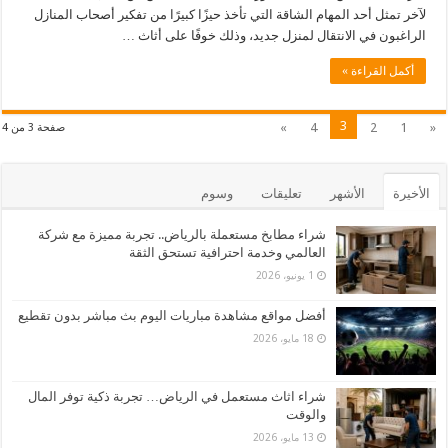
لآخر تمثل أحد المهام الشاقة التي تأخذ حيزًا كبيرًا من تفكير أصحاب المنازل
الراغبون في الانتقال لمنزل جديد، وذلك خوفًا على أثاث …
أكمل القراءة »
3
»
4
2
1
«
صفحة 3 من 4
الأخيرة
الأشهر
تعليقات
وسوم
شراء مطابخ مستعملة بالرياض.. تجربة مميزة مع شركة
العالمي وخدمة احترافية تستحق الثقة
1 يونيو، 2026
أفضل مواقع مشاهدة مباريات اليوم بث مباشر بدون تقطيع
18 مايو، 2026
شراء اثاث مستعمل في الرياض… تجربة ذكية توفر المال
والوقت
13 مايو، 2026