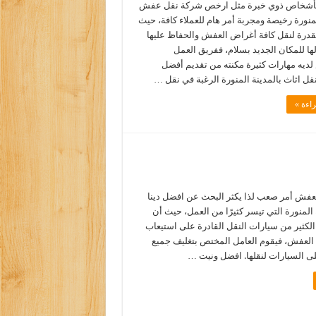
 بأشخاص ذوي خبرة مثل ارخص شركة نقل عفش
لمنورة رخيصة ومجربة أمر هام للعملاء كافة، حيث
قدرة لنقل كافة أغراض العفش والحفاظ عليها
ا للمكان الجديد بسلام، ففريق العمل
ديه مهارات كثيرة مكنته من تقديم أفضل
قل اثاث بالمدينة المنورة الرغبة في نقل …
اءة »
لعفش أمر صعب لذا يكثر البحث عن افضل دينا
 المنورة التي تيسر كثيرًا من العمل، حيث أن
لكثير من سيارات النقل القادرة على استيعاب
العفش، فيقوم العامل المختص بتغليف جميع
لى السيارات لنقلها. افضل ونيت …