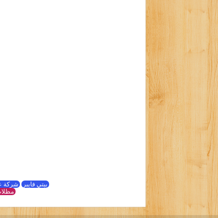
بيتي فايبر
شركة ع
مظلات