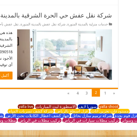
شركة نقل عفش حي الحرة الشرقية بالمدينة ا
خدمات منزلية بالمدينة المنورة
,
شركة نقل عفش بالمدينة المنورة
,
نقل عفش بأحيا
هذه هي 
بالمدينة
الشرقية 
الأجود 
أى توقيت. 
أكمل ا
2
»
4
3
1
«
yalla shoot
سوريا لايف
الاسطورة لبث المباريات
yalla live
مستودعات تخزين اثاث
عزل اسطح بالرياض
شركة كشف تسربات المياه
زل فوم بجدة
شركة ترميم منازل بحائل
جهاز كشف اعطال الكابلات تحت الأرض
شر
 وسواتر
تركيب مظلات سيارات في الرياض
تركيب مظلات في الرياض
مظلات وس