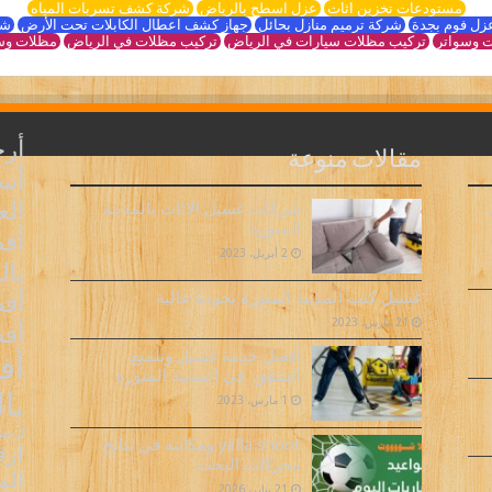
مستودعات تخزين اثاث
عزل اسطح بالرياض
شركة كشف تسربات المياه
زل فوم بجدة
شركة ترميم منازل بحائل
جهاز كشف اعطال الكابلات تحت الأرض
شر
 وسواتر
تركيب مظلات سيارات في الرياض
تركيب مظلات في الرياض
مظلات وس
أر
مقالات منوعة
أسع
ال
شركات غسيل الاثاث بالمدينة
المنورة
أف
2 أبريل، 2023
بال
أفض
غسيل كنب المدينة المنورة بجودة عالية
21 مارس، 2023
أف
أفضل خدمة غسيل وتلميع
أف
الشقق في المدينة المنورة
با
1 مارس، 2023
ارخص 
yalla shoot ومكانته في نتائج
ارق
محركات البحث
الم
21 يناير، 2026