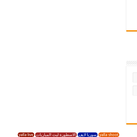
yalla shoot
سوريا لايف
الاسطورة لبث المباريات
yalla live