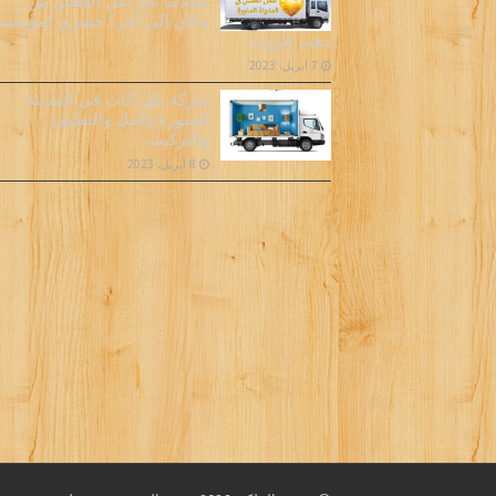
عملائنا عند نقل العفش من
مكان إلى آخر؟ حصري لمؤسس
دهب جروب
7 أبريل، 2023
شركة نقل أثاث فى المدينة
المنورة بالفك والتغليف
والتركيب
8 أبريل، 2023