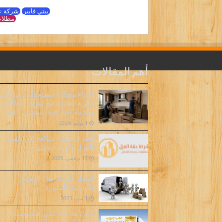
بيتي فايبر
شركة ع
مظلات
أهم المقالات
شراء مطابخ مستعملة بالرياض..
تجربة مميزة مع شركة العالمي
وخدمة احترافية تستحق الثقة
1 يونيو، 2026
أهم 5 أخطاء شائعة في تنفيذ
العزل وكيف تتجنبها
15 نوفمبر، 2025
اسعار شركة نقل العفش
بالمدينة المنورة
1 مايو، 2023
كيف نحافظ على خصوصية