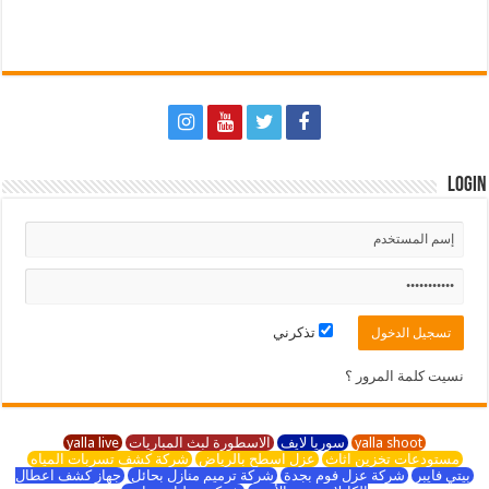
Login
تذكرني
نسيت كلمة المرور ؟
yalla shoot
سوريا لايف
الاسطورة لبث المباريات
yalla live
مستودعات تخزين اثاث
عزل اسطح بالرياض
شركة كشف تسربات المياه
بيتي فايبر
شركة عزل فوم بجدة
شركة ترميم منازل بحائل
جهاز كشف اعطال