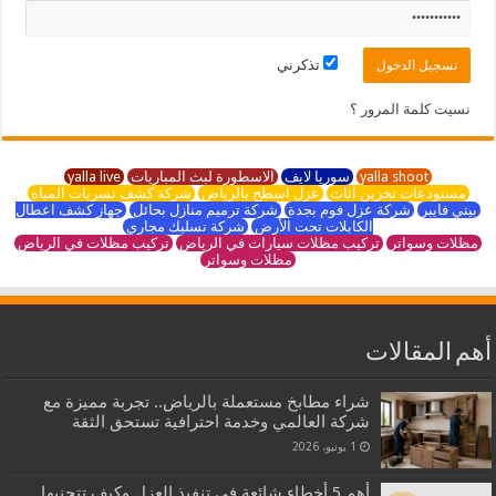
تذكرني
نسيت كلمة المرور ؟
yalla shoot
سوريا لايف
الاسطورة لبث المباريات
yalla live
مستودعات تخزين اثاث
عزل اسطح بالرياض
شركة كشف تسربات المياه
بيتي فايبر
شركة عزل فوم بجدة
شركة ترميم منازل بحائل
جهاز كشف اعطال
الكابلات تحت الأرض
شركة تسليك مجاري
مظلات وسواتر
تركيب مظلات سيارات في الرياض
تركيب مظلات في الرياض
مظلات وسواتر
أهم المقالات
شراء مطابخ مستعملة بالرياض.. تجربة مميزة مع
شركة العالمي وخدمة احترافية تستحق الثقة
1 يونيو، 2026
أهم 5 أخطاء شائعة في تنفيذ العزل وكيف تتجنبها