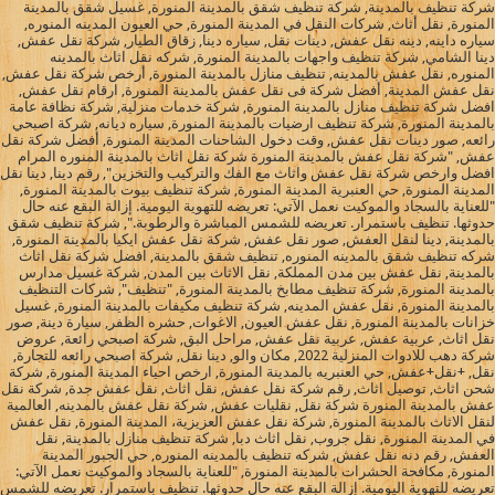
شركة تنظيف بالمدينة, شركة تنظيف شقق بالمدينة المنورة, غسيل شقق بالمدينة
المنورة, نقل أثاث, شركات النقل في المدينة المنورة, حي العيون المدينه المنوره,
سياره داينه, دينه نقل عفش, دينات نقل, سياره دينا, زقاق الطيار, شركة نقل عفش,
دينا الشامي, شركة تنظيف واجهات بالمدينة المنورة, شركه نقل اثاث بالمدينه
المنوره, نقل عفش بالمدينه, تنظيف منازل بالمدينة المنورة, أرخص شركة نقل عفش,
نقل عفش المدينة, أفضل شركة فى نقل عفش بالمدينة المنورة, ارقام نقل عفش,
افضل شركة تنظيف منازل بالمدينة المنورة, شركة خدمات منزلية, شركة نظافة عامة
بالمدينة المنورة, شركة تنظيف ارضيات بالمدينة المنورة, سياره ديانه, شركة اصبحي
رائعه, صور دينات نقل عفش, وقت دخول الشاحنات المدينة المنورة, أفضل شركة نقل
عفش, "شركة نقل عفش بالمدينة المنورة شركة نقل اثاث بالمدينة المنوره المرام
افضل وارخص شركة نقل عفش واثاث مع الفك والتركيب والتخزين", رقم دينا, دينا نقل
المدينة المنورة, حي العنبرية المدينة المنورة, شركة تنظيف بيوت بالمدينة المنورة,
"للعناية بالسجاد والموكيت نعمل الآتي: تعريضه للتهوية اليومية. إزالة البقع عنه حال
حدوثها. تنظيف باستمرار. تعريضه للشمس المباشرة والرطوبة.", شركة تنظيف شقق
بالمدينة, دينا لنقل العفش, صور نقل عفش, شركة نقل عفش ايكيا بالمدينة المنورة,
شركه تنظيف شقق بالمدينه المنوره, تنظيف شقق بالمدينة, افضل شركة نقل اثاث
بالمدينة, نقل عفش بين مدن المملكة, نقل الاثاث بين المدن, شركة غسيل مدارس
بالمدينة المنورة, شركة تنظيف مطابخ بالمدينة المنورة, "تنظيف", شركات التنظيف
بالمدينة المنورة, نقل عفش المدينه, شركة تنظيف مكيفات بالمدينة المنورة, غسيل
خزانات بالمدينة المنورة, نقل عفش العيون, الاغوات, حشره الظفر, سيارة دينة, صور
نقل اثاث, عربية عفش, عربية نقل عفش, مراحل البق, شركة اصبحي رائعة, عروض
شركة دهب للادوات المنزلية 2022, مكان والو, دينا نقل, شركة اصبحي رائعه للتجارة,
نقل, +نقل+عفش, حي العنبريه بالمدينة المنورة, ارخص احياء المدينة المنورة, شركة
شحن اثاث, توصيل اثاث, رقم شركة نقل عفش, نقل اثاث, نقل عفش جدة, شركة نقل
عفش بالمدينة المنورة شركة نقل, نقليات عفش, شركة نقل عفش بالمدينه, العالمية
لنقل الاثاث بالمدينة المنورة, شركة نقل عفش العزيزية، المدينة المنورة, نقل عفش
في المدينة المنورة, نقل جروب, نقل اثاث دبا, شركة تنظيف منازل بالمدينة, نقل
العفش, رقم دنه نقل عفش, شركه تنظيف بالمدينه المنوره, حي الجبور المدينة
المنورة, مكافحة الحشرات بالمدينة المنورة, "للعناية بالسجاد والموكيت نعمل الآتي:
تعريضه للتهوية اليومية. إزالة البقع عنه حال حدوثها. تنظيف باستمرار. تعريضه للشمس