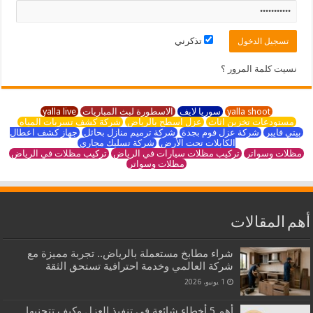
تذكرني
نسيت كلمة المرور ؟
yalla shoot
سوريا لايف
الاسطورة لبث المباريات
yalla live
مستودعات تخزين اثاث
عزل اسطح بالرياض
شركة كشف تسربات المياه
بيتي فايبر
شركة عزل فوم بجدة
شركة ترميم منازل بحائل
جهاز كشف اعطال
الكابلات تحت الأرض
شركة تسليك مجاري
مظلات وسواتر
تركيب مظلات سيارات في الرياض
تركيب مظلات في الرياض
مظلات وسواتر
أهم المقالات
شراء مطابخ مستعملة بالرياض.. تجربة مميزة مع
شركة العالمي وخدمة احترافية تستحق الثقة
1 يونيو، 2026
أهم 5 أخطاء شائعة في تنفيذ العزل وكيف تتجنبها