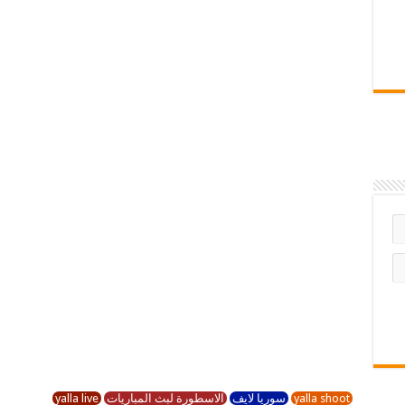
yalla shoot
سوريا لايف
الاسطورة لبث المباريات
yalla live