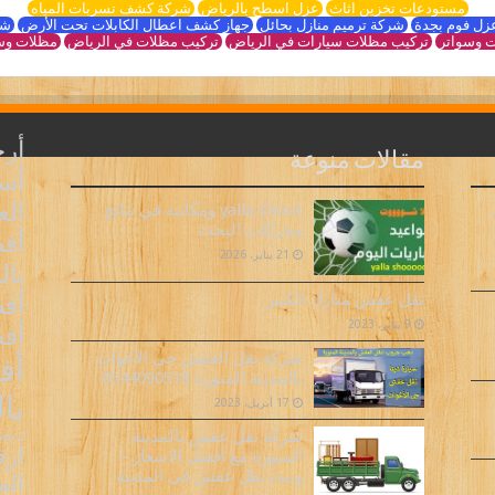
مستودعات تخزين اثاث
عزل اسطح بالرياض
شركة كشف تسربات المياه
زل فوم بجدة
شركة ترميم منازل بحائل
جهاز كشف اعطال الكابلات تحت الأرض
شر
 وسواتر
تركيب مظلات سيارات في الرياض
تركيب مظلات في الرياض
مظلات وس
أر
مقالات منوعة
أسع
ال
yalla shoot ومكانته في نتائج
محركات البحث
أف
21 يناير، 2026
بال
أفض
نقل عفش مبارك الكبير
9 يناير، 2023
أف
شركة نقل العفش حي الأغوات
أف
بالمدينة المنورة 0544090518
با
17 أبريل، 2023
شركة نقل عفش بالمدينة
ارخص 
ارق
المنورة مع أفضل الاسعار –
ونيت نقل عفش فى المدينة
الم