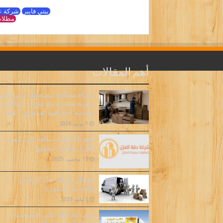
بيتي فايبر
شركة ع
مظلات
أهم المقالات
شراء مطابخ مستعملة بالرياض..
تجربة مميزة مع شركة العالمي
وخدمة احترافية تستحق الثقة
1 يونيو، 2026
أهم 5 أخطاء شائعة في تنفيذ
العزل وكيف تتجنبها
15 نوفمبر، 2025
اسعار شركة نقل العفش
بالمدينة المنورة
1 مايو، 2023
كيف نحافظ على خصوصية