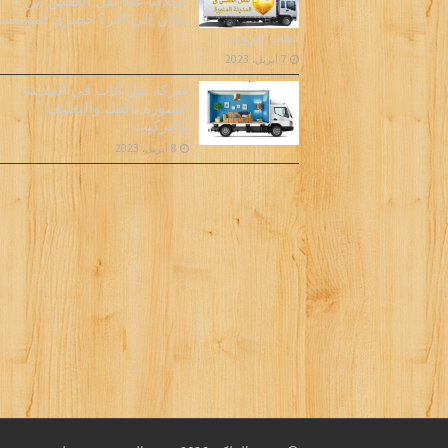
عملائنا عند نقل العفش من
مكان إلى آخر؟ حصري لمؤسس
دهب جروب
7 أبريل، 2023
شركة نقل أثاث فى المدينة
المنورة بالفك والتغليف
والتركيب
8 أبريل، 2023