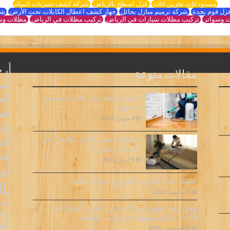
مستودعات تخزين اثاث
عزل اسطح بالرياض
شركة كشف تسربات المياه
زل فوم بجدة
شركة ترميم منازل بحائل
جهاز كشف اعطال الكابلات تحت الأرض
شر
 وسواتر
تركيب مظلات سيارات في الرياض
تركيب مظلات في الرياض
مظلات وس
أر
مقالات منوعة
أسع
ال
أفضل خدمة رش دفان بالمدينة
المنورة
أف
4 مارس، 2023
بال
أفض
خدمات غسيل الكنب بالبخار في
المدينة المنورة
أف
5 أبريل، 2023
أف
غسيل كنب المدينة المنورة بجودة عالية
با
21 مارس، 2023
ارخص 
ونش رفع عفش في المعادي: الحل الأمثل لنقل
ارق
الأثاث بأمان وسهولة في قلب القاهرة
الم
12 أغسطس، 2025