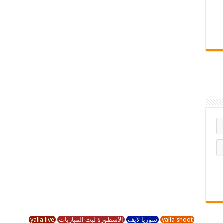
yalla shoot
سوريا لايف
الاسطورة لبث المباريات
yalla live