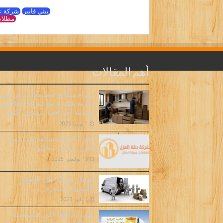
بيتي فايبر
شركة ع
مظلات
أهم المقالات
شراء مطابخ مستعملة بالرياض..
تجربة مميزة مع شركة العالمي
وخدمة احترافية تستحق الثقة
1 يونيو، 2026
أهم 5 أخطاء شائعة في تنفيذ
العزل وكيف تتجنبها
15 نوفمبر، 2025
اسعار شركة نقل العفش
بالمدينة المنورة
1 مايو، 2023
كيف نحافظ على خصوصية