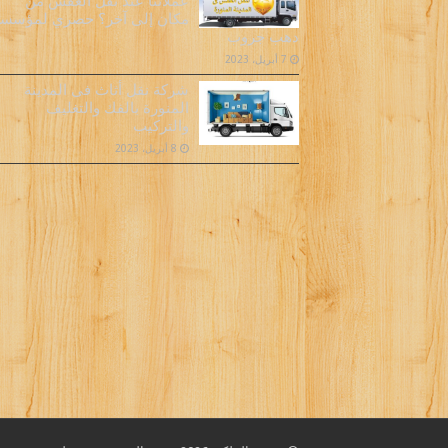
عملائنا عند نقل العفش من
مكان إلى آخر؟ حصري لمؤسس
دهب جروب
7 أبريل، 2023
شركة نقل أثاث فى المدينة
المنورة بالفك والتغليف
والتركيب
8 أبريل، 2023