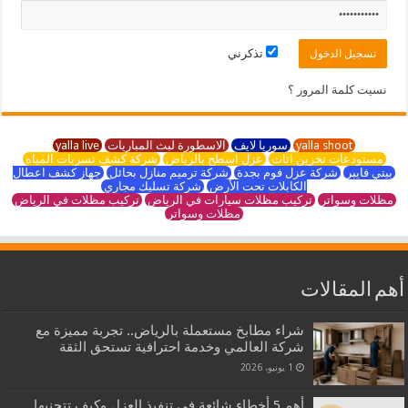
تذكرني
نسيت كلمة المرور ؟
yalla shoot
سوريا لايف
الاسطورة لبث المباريات
yalla live
مستودعات تخزين اثاث
عزل اسطح بالرياض
شركة كشف تسربات المياه
بيتي فايبر
شركة عزل فوم بجدة
شركة ترميم منازل بحائل
جهاز كشف اعطال
الكابلات تحت الأرض
شركة تسليك مجاري
مظلات وسواتر
تركيب مظلات سيارات في الرياض
تركيب مظلات في الرياض
مظلات وسواتر
أهم المقالات
شراء مطابخ مستعملة بالرياض.. تجربة مميزة مع
شركة العالمي وخدمة احترافية تستحق الثقة
1 يونيو، 2026
أهم 5 أخطاء شائعة في تنفيذ العزل وكيف تتجنبها