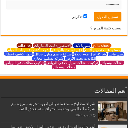
تذكرني
نسيت كلمة المرور ؟
yalla shoot
سوريا لايف
الاسطورة لبث المباريات
yalla live
مستودعات تخزين اثاث
عزل اسطح بالرياض
شركة كشف تسربات المياه
بيتي فايبر
شركة عزل فوم بجدة
شركة ترميم منازل بحائل
جهاز كشف اعطال
الكابلات تحت الأرض
شركة تسليك مجاري
مظلات وسواتر
تركيب مظلات سيارات في الرياض
تركيب مظلات في الرياض
مظلات وسواتر
أهم المقالات
شراء مطابخ مستعملة بالرياض.. تجربة مميزة مع
شركة العالمي وخدمة احترافية تستحق الثقة
1 يونيو، 2026
أهم 5 أخطاء شائعة في تنفيذ العزل وكيف تتجنبها