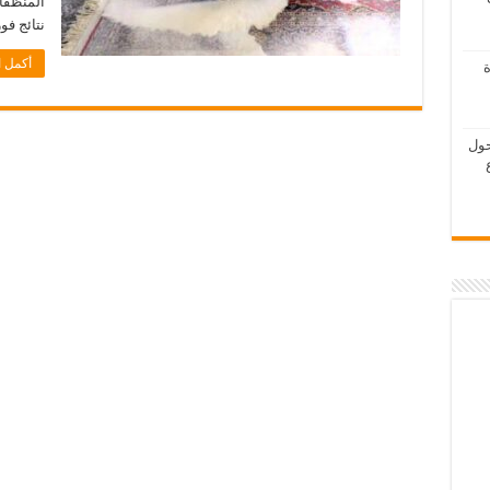
المنظفا
نتائج فو
أكمل ا
ة
حول