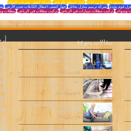
مستودعات تخزين اثاث
عزل اسطح بالرياض
شركة كشف تسربات المياه
زل فوم بجدة
شركة ترميم منازل بحائل
جهاز كشف اعطال الكابلات تحت الأرض
شر
 وسواتر
تركيب مظلات سيارات في الرياض
تركيب مظلات في الرياض
مظلات وس
أر
مقالات منوعة
أسع
ال
لماذا حصلنا على لقب افضل
شركة نقل عفش بالمدينة
أف
المنورة ؟
بال
4 مايو، 2023
أفض
أفضل خدمة غسيل سجاد
بالمدينة المنورة
أف
20 فبراير، 2023
أف
أفضل خدمات تنظيف الاثاث في
با
المدينة المنورة
ارخص 
5 أبريل، 2023
ارق
الم
خدمات تنظيف الأثاث بالمدينة