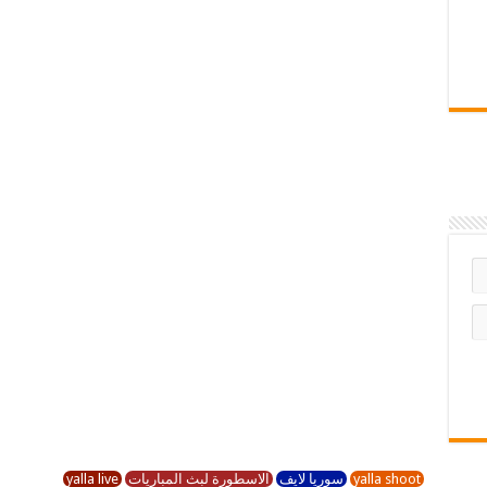
yalla shoot
سوريا لايف
الاسطورة لبث المباريات
yalla live