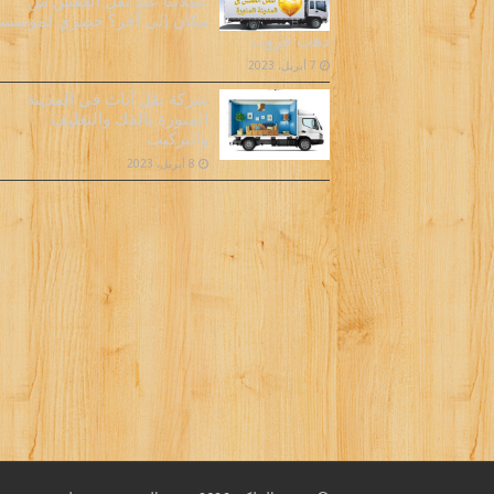
عملائنا عند نقل العفش من
مكان إلى آخر؟ حصري لمؤسس
دهب جروب
7 أبريل، 2023
شركة نقل أثاث فى المدينة
المنورة بالفك والتغليف
والتركيب
8 أبريل، 2023