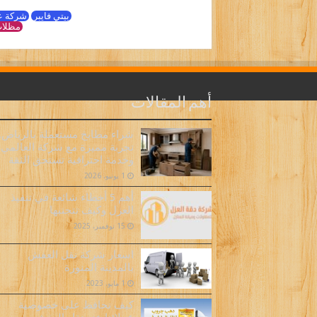
بيتي فايبر
شركة ع
مظلات
أهم المقالات
شراء مطابخ مستعملة بالرياض..
تجربة مميزة مع شركة العالمي
وخدمة احترافية تستحق الثقة
1 يونيو، 2026
أهم 5 أخطاء شائعة في تنفيذ
العزل وكيف تتجنبها
15 نوفمبر، 2025
اسعار شركة نقل العفش
بالمدينة المنورة
1 مايو، 2023
كيف نحافظ على خصوصية