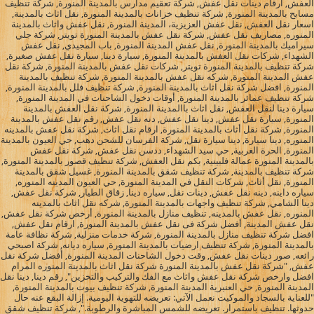
العفش, ارقام دينات نقل عفش, شركة تعقيم مدارس بالمدينة المنورة, شركة تنظيف
مسابح بالمدينة المنورة, شركة تنظيف خزانات بالمدينة المنورة, نقل اثاث بالمدينة,
اسعار نقل العفش, نقل عفش العزيزية، المدينة المنورة, نقل عفش واثاث بالمدينة
المنوره, مصاريف نقل عفش, شركة نقل عفش بالمدينة المنورة تويتر, شركة جلي
سيراميك بالمدينة المنورة, نقل عفش المدينة المنورة, باب المجيدي, نقل عفش
الشهداء, شركات نقل العفش بالمدينة المنورة, سيارة دينا, سيارة نقل عفش صغيرة,
شركة تنظيف بالمدينة المنورة تويتر, شركات نقل عفش بالمدينة المنورة, شركة نقل
عفش المدينة المنورة, شركه نقل عفش بالمدينة المنورة, شركة تنظيف بالمدينة
المنورة, افضل شركة نقل اثاث بالمدينة المنورة, شركة تنظيف فلل بالمدينة المنورة,
شركة تنظيف عمائر بالمدينة المنورة, أوقات دخول الشاحنات في المدينة المنورة,
سيارة دينا لنقل العفش, نقل اثاث باالمدينة المنورة, شركة نقل العفش بالمدينة
المنورة, سيارة نقل عفش, دينا نقل عفش, دنه نقل عفش, رقم نقل عفش بالمدينة
المنورة, شركة نقل أثاث بالمدينة المنورة, ارقام نقل اثاث, شركة نقل عفش بالمدينه
المنوره, دينا سيارة, دينا سيارة نقل, شركة الفرسان للشحن دهب, حي العيون بالمدينة
المنورة, الحرة الغربية, حي سيد الشهداء, ددسن نقل عفش, شركة نقل عفش
بالمدينة المنورة عمالة فلبينية, بكم نقل العفش, شركة تنظيف قصور بالمدينة المنورة,
شركة تنظيف بالمدينة, شركة تنظيف شقق بالمدينة المنورة, غسيل شقق بالمدينة
المنورة, نقل أثاث, شركات النقل في المدينة المنورة, حي العيون المدينه المنوره,
سياره داينه, دينه نقل عفش, دينات نقل, سياره دينا, زقاق الطيار, شركة نقل عفش,
دينا الشامي, شركة تنظيف واجهات بالمدينة المنورة, شركه نقل اثاث بالمدينه
المنوره, نقل عفش بالمدينه, تنظيف منازل بالمدينة المنورة, أرخص شركة نقل عفش,
نقل عفش المدينة, أفضل شركة فى نقل عفش بالمدينة المنورة, ارقام نقل عفش,
افضل شركة تنظيف منازل بالمدينة المنورة, شركة خدمات منزلية, شركة نظافة عامة
بالمدينة المنورة, شركة تنظيف ارضيات بالمدينة المنورة, سياره ديانه, شركة اصبحي
رائعه, صور دينات نقل عفش, وقت دخول الشاحنات المدينة المنورة, أفضل شركة نقل
عفش, "شركة نقل عفش بالمدينة المنورة شركة نقل اثاث بالمدينة المنوره المرام
افضل وارخص شركة نقل عفش واثاث مع الفك والتركيب والتخزين", رقم دينا, دينا نقل
المدينة المنورة, حي العنبرية المدينة المنورة, شركة تنظيف بيوت بالمدينة المنورة,
"للعناية بالسجاد والموكيت نعمل الآتي: تعريضه للتهوية اليومية. إزالة البقع عنه حال
حدوثها. تنظيف باستمرار. تعريضه للشمس المباشرة والرطوبة.", شركة تنظيف شقق