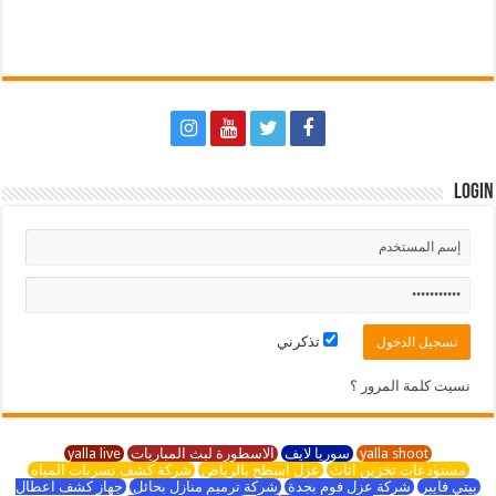
Login
تذكرني
نسيت كلمة المرور ؟
yalla shoot
سوريا لايف
الاسطورة لبث المباريات
yalla live
مستودعات تخزين اثاث
عزل اسطح بالرياض
شركة كشف تسربات المياه
بيتي فايبر
شركة عزل فوم بجدة
شركة ترميم منازل بحائل
جهاز كشف اعطال