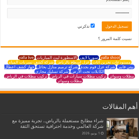
تذكرني
نسيت كلمة المرور ؟
yalla shoot
سوريا لايف
الاسطورة لبث المباريات
yalla live
مستودعات تخزين اثاث
عزل اسطح بالرياض
شركة كشف تسربات المياه
بيتي فايبر
شركة عزل فوم بجدة
شركة ترميم منازل بحائل
جهاز كشف اعطال
الكابلات تحت الأرض
شركة تسليك مجاري
مظلات وسواتر
تركيب مظلات سيارات في الرياض
تركيب مظلات في الرياض
مظلات وسواتر
أهم المقالات
شراء مطابخ مستعملة بالرياض.. تجربة مميزة مع
شركة العالمي وخدمة احترافية تستحق الثقة
1 يونيو، 2026