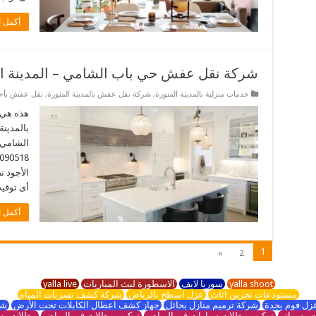
أكمل ا
شركة نقل عفش حي باب الشامي – المدينة ال
خدمات منزلية بالمدينة المنورة
,
شركة نقل عفش بالمدينة المنورة
,
نقل عفش بأحيا
هذه هي
بالمدينة
الشامي ب
الأجود 
أى توقيت. نحن 
أكمل ا
1
»
2
yalla shoot
سوريا لايف
الاسطورة لبث المباريات
yalla live
مستودعات تخزين اثاث
عزل اسطح بالرياض
شركة كشف تسربات المياه
زل فوم بجدة
شركة ترميم منازل بحائل
جهاز كشف اعطال الكابلات تحت الأرض
شر
 وسواتر
تركيب مظلات سيارات في الرياض
تركيب مظلات في الرياض
مظلات وس