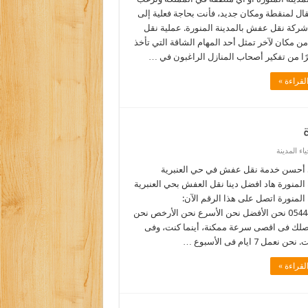
قال لمنقطة ومكان جديد، فأنت بحاجة فعلية إلى
ركة نقل عفش بالمدينة المنورة. عملية نقل
 مكان لآخر تمثل أحد المهام الشاقة التي تأخذ
يرًا من تفكير أصحاب المنازل الراغبون في …
لقراءة »
ء المدينة
أحسن خدمة نقل عفش في حي العنبرية
 المنورة هاد افضل دينا نقل العفش بحي العنبرية
 المنورة اتصل على هذا الرقم الآن:
0544090518 نحن الأفضل نحن الأسرع نحن الأرخص نحن
نصلك فى اقصى سرعة ممكنة، أينما كنت، وفى
نعمل 7 ايام فى الأسبوع …
لقراءة »