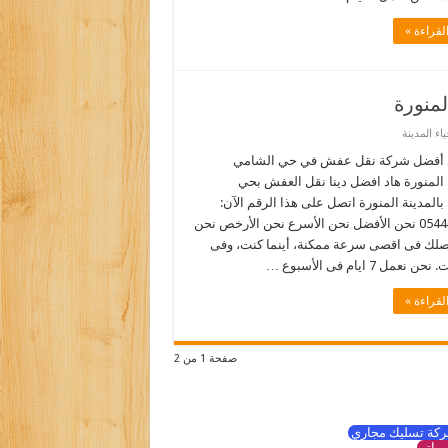
لقراءة »
منورة
ء المدينة
 أفضل شركة نقل عفش في حي الشامي
 المنورة هاد افضل دينا نقل العفش بحي
المدينة المنورة اتصل على هذا الرقم الآن:
0544090518 نحن الأفضل نحن الأسرع نحن الأرخص نحن
نصلك فى اقصى سرعة ممكنة، أينما كنت، وفى
نعمل 7 ايام فى الأسبوع …
لقراءة »
صفحة 1 من 2
كة تسليك مجاري
واتر