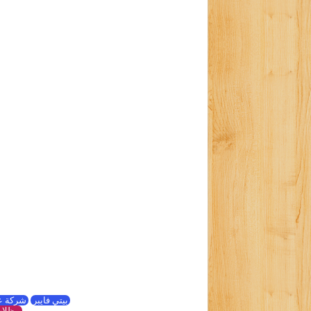
بيتي فايبر
شركة ع
مظلات