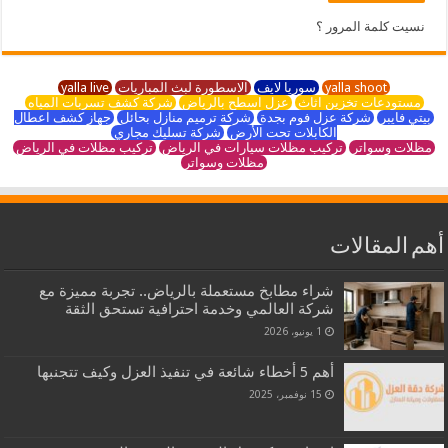
نسيت كلمة المرور ؟
yalla shoot
سوريا لايف
الاسطورة لبث المباريات
yalla live
مستودعات تخزين اثاث
عزل اسطح بالرياض
شركة كشف تسربات المياه
بيتي فايبر
شركة عزل فوم بجدة
شركة ترميم منازل بحائل
جهاز كشف اعطال
الكابلات تحت الأرض
شركة تسليك مجاري
مظلات وسواتر
تركيب مظلات سيارات في الرياض
تركيب مظلات في الرياض
مظلات وسواتر
أهم المقالات
شراء مطابخ مستعملة بالرياض.. تجربة مميزة مع
شركة العالمي وخدمة احترافية تستحق الثقة
1 يونيو، 2026
أهم 5 أخطاء شائعة في تنفيذ العزل وكيف تتجنبها
15 نوفمبر، 2025