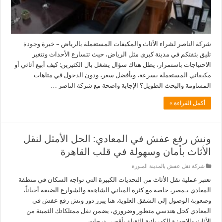
شركة الناصر لشراء الأثاث والمكيفات المستعملة بالرياض – خبرة وجودة
تليق بثقتكم في مدينة كبرى مثل الرياض، حيث تتسارع الأحداث وتتغير
الاحتياجات باستمرار، يظل هناك سؤال يشغل بال الكثيرين: كيف أبيع أثاثي أو
مكيفاتي المستعملة بسرعة، وبأفضل سعر، ودون الدخول في متاهات
المساومة والبحث الطويل؟ الإجابة واضحة مع شركة الناصر …
أكمل القراءة »
ونش رفع عفش في المعادي: الحل الأمثل لنقل
الأثاث بأمان وسهولة في قلب القاهرة
شركة نقل عفش بالمدينة المنورة
تعتبر عملية نقل الأثاث من التحديات الكبيرة التي تواجه السكان في منطقة
المعادي بـمصر، خاصة مع كثرة المباني الشاهقة والشوارع الضيقة أحياناً،
وصعوبة الوصول إلى الشقق العلوية. هنا يبرز دور ونش رفع عفش في
المعادي كحل هندسي متطور وضروري، يضمن نقل ممتلكاتك الثمينة من
الأثاث والاجهزة الكهربائية الثقيلة بأقصى درجات …