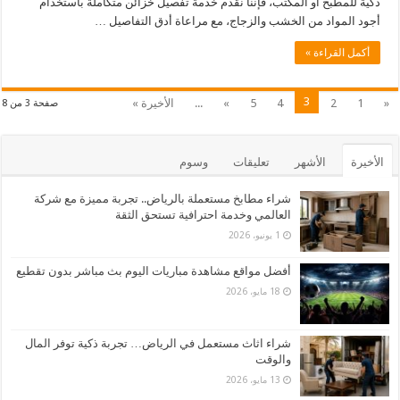
ذكية للمطبخ أو المكتب، فإننا نقدم خدمة تفصيل خزائن متكاملة باستخدام
أجود المواد من الخشب والزجاج، مع مراعاة أدق التفاصيل …
أكمل القراءة »
3
«
1
2
4
5
»
...
الأخيرة »
صفحة 3 من 8
الأخيرة
الأشهر
تعليقات
وسوم
شراء مطابخ مستعملة بالرياض.. تجربة مميزة مع شركة
العالمي وخدمة احترافية تستحق الثقة
1 يونيو، 2026
أفضل مواقع مشاهدة مباريات اليوم بث مباشر بدون تقطيع
18 مايو، 2026
شراء اثاث مستعمل في الرياض… تجربة ذكية توفر المال
والوقت
13 مايو، 2026