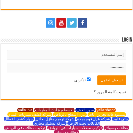
Login
تذكرني
نسيت كلمة المرور ؟
yalla shoot
سوريا لايف
الاسطورة لبث المباريات
yalla live
مستودعات تخزين اثاث
عزل اسطح بالرياض
شركة كشف تسربات المياه
بيتي فايبر
شركة عزل فوم بجدة
شركة ترميم منازل بحائل
جهاز كشف اعطال
الكابلات تحت الأرض
شركة تسليك مجاري
مظلات وسواتر
تركيب مظلات سيارات في الرياض
تركيب مظلات في الرياض
مظلات وسواتر