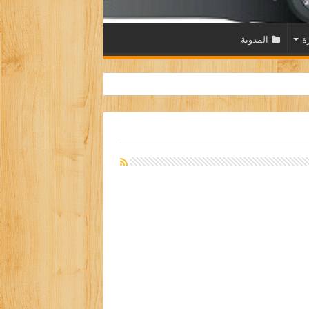
ة
المدونة