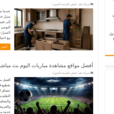
شركة نقل عفش بالمدينة المنورة
عندما يف
ة
منزل جدي
إلى تغيي
اليومي 
المنزل 
حول
مع احتيا
أكمل ا
أفضل مواقع مشاهدة مباريات اليوم بث مباشر
شركة نقل عفش بالمدينة المنورة
أفضل مو
تقطيع ف
عشاق الر
التقليدي
والمحلية
والعربية
خدمة مش