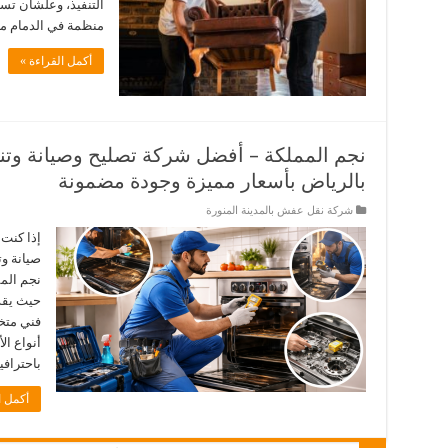
التنفيذ، وعلشان ت
منظمة في الدمام 
أكمل القراءة »
نجم المملكة – أفضل شركة تصليح وصيانة وتن
بالرياض بأسعار مميزة وجودة مضمونة
شركة نقل عفش بالمدينة المنورة
إذا كنت
صيانة و
نجم المم
حيث يقدم
فني متخ
أنواع ال
باحتراف
أكمل ا