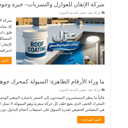
شركة الإتقان للعوازل والتسربات– خبرة وجودة
شركة نقل عفش بالمدينة المنورة
شركة ال
لك مياه 
قلق دائ
المشكلا
الإتقان
احترافية
أكمل ا
ما وراء الأرقام الظاهرة: السيولة كمحرك جوهري
شركة نقل عفش بالمدينة المنورة
غالباً ما ينظر المستثمرون المبتدئون إلى السعر باعتباره المتغير الوح
المحرك الخفي الذي يقبع خلف كل حركة سعرية وهو السيولة. لا تمثل ا
هي المقياس الحقيقي لقدرة السوق على استيعاب أحجام التداول دو
أكمل القراءة »