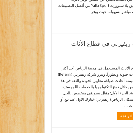
مشاهدة مستقرة بدون تقطيع، خاصة أثناء المباريات المهمة، ويُعد تطبيق يلا سبوورت Yalla Sport من أفضل التطبيقات
ث مباشر بسهولة، حيث يوفر …
 ريفيرني في قطاع الأثاث
 الأثاث المستعمل في مدينة الرياض أحد أكثر
القطاعات حيوية وتطوراً، وتبرز شركة ريفيرني (Referni)
منة أعادت صياغة معايير الجودة والثقة في هذا
ن خلال دمج التكنولوجيا بالخدمات اللوجستية
فية. الجزء الأول: مقال تسويقي متخصص (الحل
سكان الرياض) ريفيرني: خيارك الأول عند بيع أو
اث …
لقراءة »