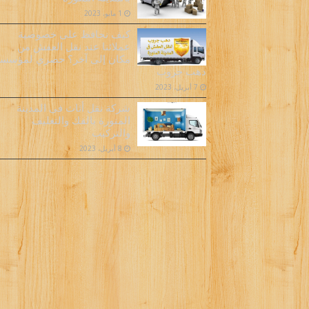
1 مايو، 2023
كيف نحافظ على خصوصية
عملائنا عند نقل العفش من
مكان إلى آخر؟ حصري لمؤسس
دهب جروب
7 أبريل، 2023
شركة نقل أثاث فى المدينة
المنورة بالفك والتغليف
والتركيب
8 أبريل، 2023