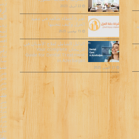
ارخص 
22 أبريل، 2023
ارق
الم
أهم 5 أخطاء شائعة في تنفيذ
العزل وكيف تتجنبها
ارقام
ة
اسعا
15 نوفمبر، 2025
افضل 
افضل
الدليل الشامل لعلاج الأسنان في
دنه 
اذربيجان Your complete
رقم 
Guide for Dental Treatment
سيارة
in Azerbaijan
سيار
شرك
27 أكتوبر، 2025
شركا
شركا
شركا
شركة
شرك
شركة
شركة 
شركة 
شركة
شركة 
شركه 
نقل 
نقل