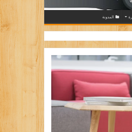
رة
المدونة