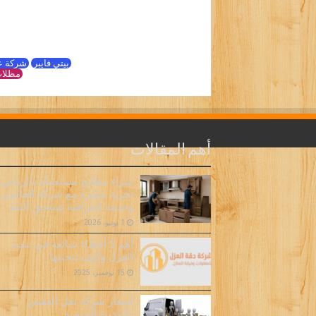
بيتي فايبر
شركة ع
مظلات
أهم المقالات
شراء مطابخ مستعملة بالرياض..
تجربة مميزة مع شركة العالمي
وخدمة احترافية تستحق الثقة
1 يونيو، 2026
أهم 5 أخطاء شائعة في تنفيذ
العزل وكيف تتجنبها
15 نوفمبر، 2025
اسعار شركة نقل العفش
بالمدينة المنورة