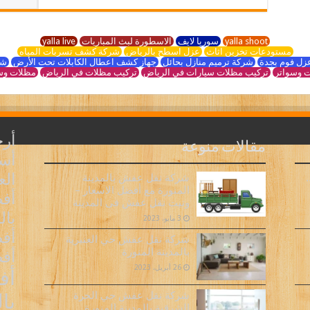
yalla shoot
سوريا لايف
الاسطورة لبث المباريات
yalla live
مستودعات تخزين اثاث
عزل اسطح بالرياض
شركة كشف تسربات المياه
زل فوم بجدة
شركة ترميم منازل بحائل
جهاز كشف اعطال الكابلات تحت الأرض
شر
 وسواتر
تركيب مظلات سيارات في الرياض
تركيب مظلات في الرياض
مظلات وس
أر
مقالات منوعة
أسع
ال
شركة نقل عفش بالمدينة
المنورة مع أفضل الاسعار –
أف
ونيت نقل عفش فى المدينة
بال
3 مايو، 2023
أفض
شركة نقل عفش حي العنبرية
بالمدينة المنورة
أف
26 أبريل، 2023
أف
شركة نقل عفش حي الحرة
با
الشرقية بالمدينة المنورة